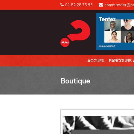
Skip
01 82 28 75 93
commander@par
to
content
ACCUEIL
PARCOURS 
Boutique