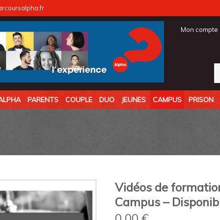
coursalpha.fr
Mon compte
ALPHA
PARENTS
COUPLE
DUO
JEUNES
CAMPUS
PRISON
Vidéos de formatio
Campus – Disponibl
0,00
€