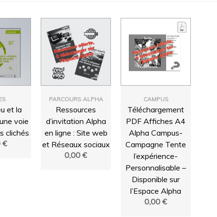
ES
PARCOURS ALPHA
CAMPUS
u et la
Ressources
Téléchargement
 une voie
d’invitation Alpha
PDF Affiches A4
s clichés
en ligne : Site web
Alpha Campus-
0
€
et Réseaux sociaux
Campagne Tente
0,00
€
l’expérience-
Personnalisable –
Disponible sur
l’Espace Alpha
0,00
€