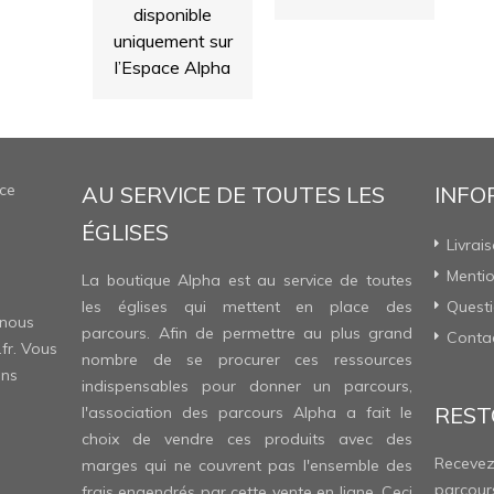
disponible
uniquement sur
l’Espace Alpha
ce
AU SERVICE DE TOUTES LES
INFO
ÉGLISES
Livrai
Mentio
La boutique Alpha est au service de toutes
les églises qui mettent en place des
Questi
 nous
parcours. Afin de permettre au plus grand
Conta
fr
. Vous
nombre de se procurer ces ressources
ons
indispensables pour donner un parcours,
REST
l'association des parcours Alpha a fait le
choix de vendre ces produits avec des
Recevez
marges qui ne couvrent pas l'ensemble des
parcour
frais engendrés par cette vente en ligne. Ceci