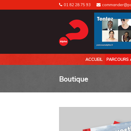
Skip
01 82 28 75 93
commander@par
to
content
ACCUEIL
PARCOURS 
Boutique