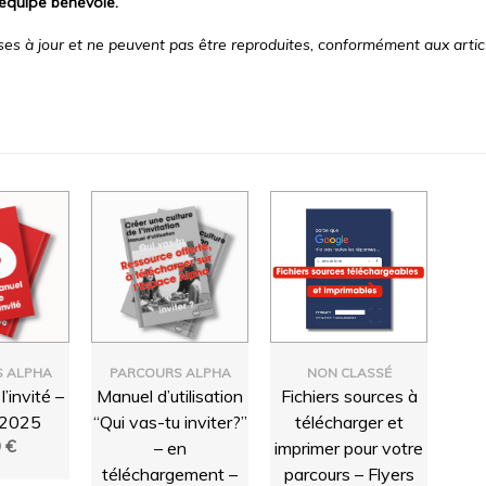
équipe bénévole.
es à jour et ne peuvent pas être reproduites, conformément aux artic
 ALPHA
PARCOURS ALPHA
NON CLASSÉ
’invité –
Manuel d’utilisation
Fichiers sources à
 2025
“Qui vas-tu inviter?”
télécharger et
0
€
– en
imprimer pour votre
téléchargement –
parcours – Flyers