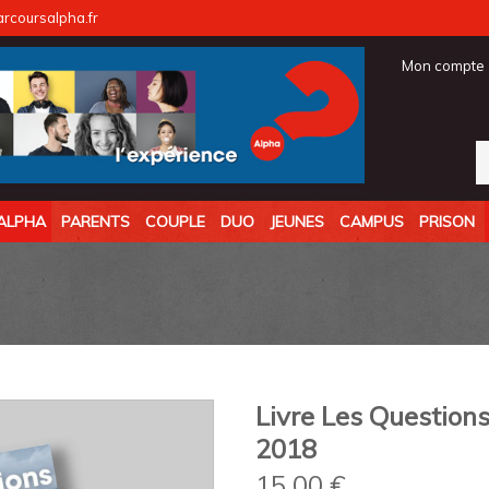
coursalpha.fr
Mon compte
ALPHA
PARENTS
COUPLE
DUO
JEUNES
CAMPUS
PRISON
Livre Les Questions 
2018
15,00
€