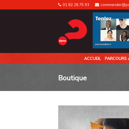
Skip
01 82 28 75 93
commander@par
to
content
ACCUEIL
PARCOURS 
Boutique