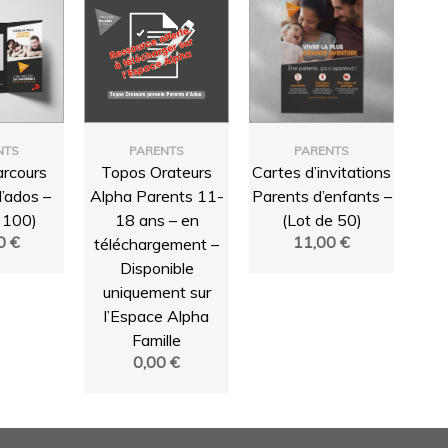
NTS
PARENTS
PARENTS
arcours
Topos Orateurs
Cartes d’invitations
’ados –
Alpha Parents 11-
Parents d’enfants –
 100)
18 ans – en
(Lot de 50)
00
€
11,00
€
téléchargement –
Disponible
uniquement sur
l’Espace Alpha
Famille
0,00
€