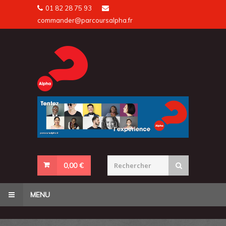
Skip
01 82 28 75 93
to
commander@parcoursalpha.fr
content
0,00
€
MENU